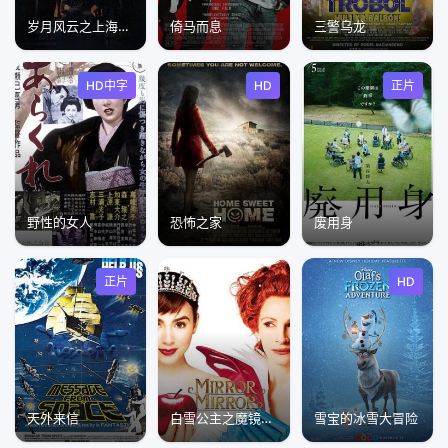
岁月风云之上海皇帝-上
倚马而息
三警乌龙
HD中字
HD
正片
野性的女人
恐怖之家
废用身
正片
HD
天外来信
白雪公主之魔镜魔镜2012
雪宝的冰雪大冒险