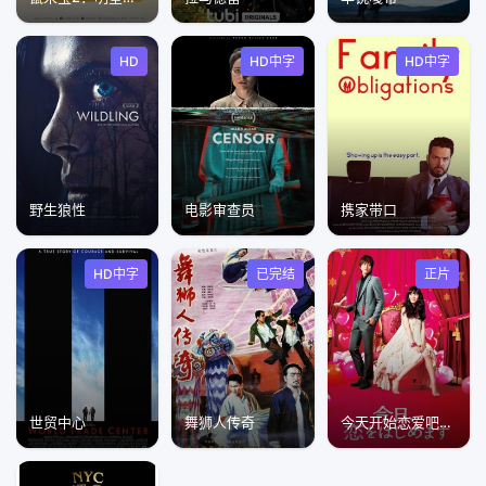
HD
HD中字
HD中字
野生狼性
电影审查员
携家带口
HD中字
已完结
正片
世贸中心
舞狮人传奇
今天开始恋爱吧今日