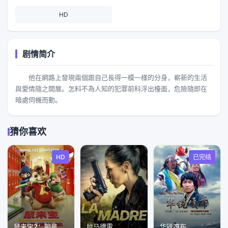
HD
剧情简介
他在網路上發現兩個跟自己長得一模一樣的分身，嶄新的生活
與愛情隨之開展。怎料不為人知的犯罪前科浮出檯面，危險隨即在
暗處伺機而動。
猜你喜欢
HD
已完结
鼠来宝2：明星俱乐部
拉马德雷
华锐嘎布