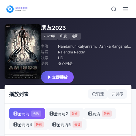
朋友2023
2023年
印度
电影
主演
Nandamuri Kalyanram
、
Ashika Ranganath
、
导演
Rajendra Reddy
状态
HD
语言
泰卢固语
立即播放
播放列表
测速
排序
全高清
全高清2
高清
失败
失败
失败
全高清4
全高清5
失败
失败