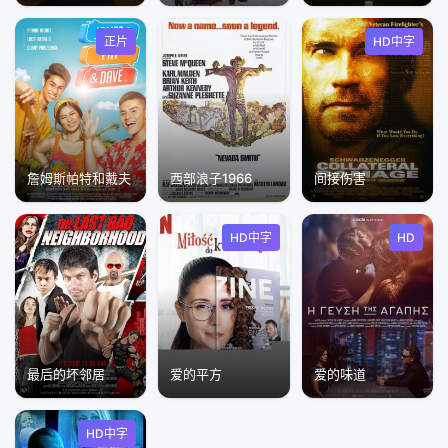
正片
HD中字
詹姆斯帕特和戴夫
西部浪子1966
间接伤害
HD中字
HD
最后的坏邻居
爱的平方
爱的味道
HD中字