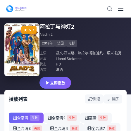
阿拉丁与神灯2
5.7
Aladin 2
2018年
法国
电影
主演
凯文·亚当斯
、
热拉尔·德帕迪约
、
诺米·勒努瓦
、
导演
Lionel Steketee
状态
HD
语言
法语
立即播放
播放列表
测速
排序
全高清
全高清2
高清
失败
失败
失败
全高清3
全高清4
全高清7
失败
失败
失败