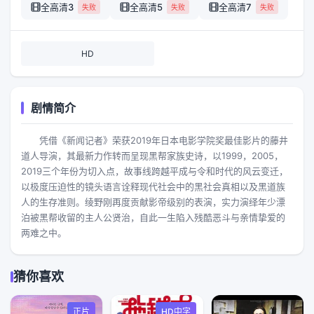
全高清3
全高清5
全高清7
失败
失败
失败
HD
剧情简介
凭借《新闻记者》荣获2019年日本电影学院奖最佳影片的藤井
道人导演，其最新力作转而呈现黑帮家族史诗，以1999，2005，
2019三个年份为切入点，故事线跨越平成与令和时代的风云变迁，
以极度压迫性的镜头语言诠释现代社会中的黑社会真相以及黑道族
人的生存准则。绫野刚再度贡献影帝级别的表演，实力演绎年少漂
泊被黑帮收留的主人公贤治，自此一生陷入残酷恶斗与亲情挚爱的
两难之中。
猜你喜欢
正片
HD中字