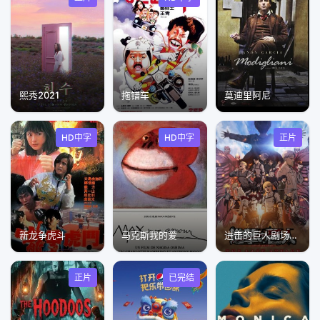
熙秀2021
拖错车
莫迪里阿尼
HD中字
HD中字
正片
新龙争虎斗
马克斯我的爱
进击的巨人剧场版：完结篇·最后的进击
正片
已完结