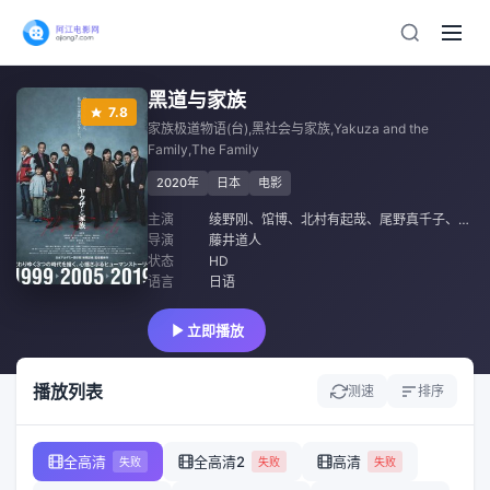
黑道与家族
7.8
家族极道物语(台),黑社会与家族,Yakuza and the
Family,The Family
2020年
日本
电影
主演
绫野刚
、
馆博
、
北村有起哉
、
尾野真千子
、
市原
导演
藤井道人
状态
HD
语言
日语
立即播放
播放列表
测速
排序
全高清
全高清2
高清
失败
失败
失败