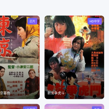
正片
HD中字
東京暮色
新龙争虎斗