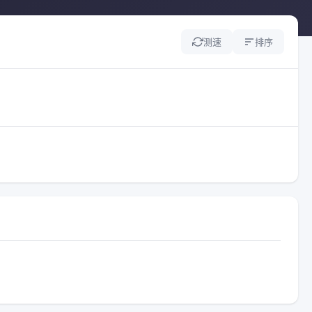
测速
排序