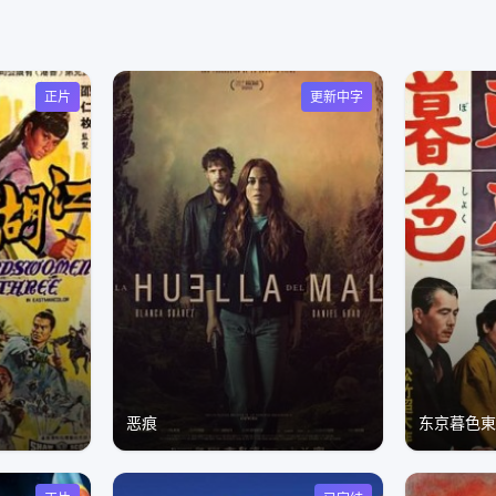
正片
更新中字
恶痕
东京暮色