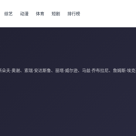
综艺
动漫
体育
短剧
排行榜
8
斯朵夫·奥谢
、
索瑞·安达斯鲁
、
丽塔·威尔逊
、
马兹·乔布拉尼
、
詹姆斯·埃