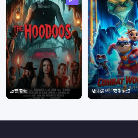
正片
劫案闹鬼
战斗袋熊：双重麻烦