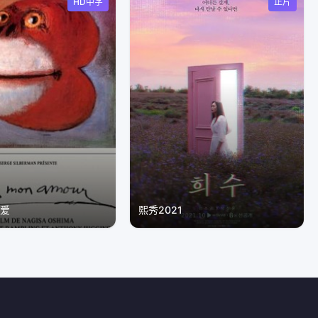
HD中字
正片
的爱
熙秀2021