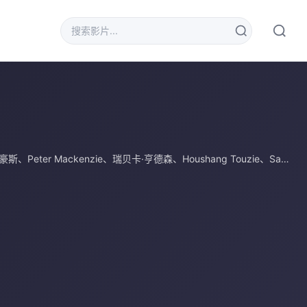
克豪斯
、
Peter Mackenzie
、
瑞贝卡·亨德森
、
Houshang Touzie
、
Sam Golzari