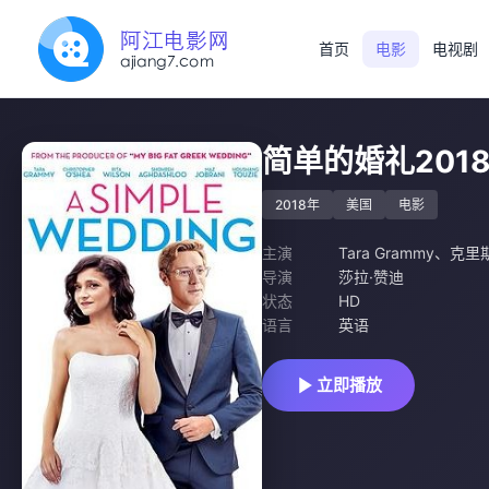
首页
电影
电视剧
简单的婚礼201
2018年
美国
电影
主演
Tara Grammy
、
克里
导演
莎拉·赞迪
状态
HD
语言
英语
立即播放