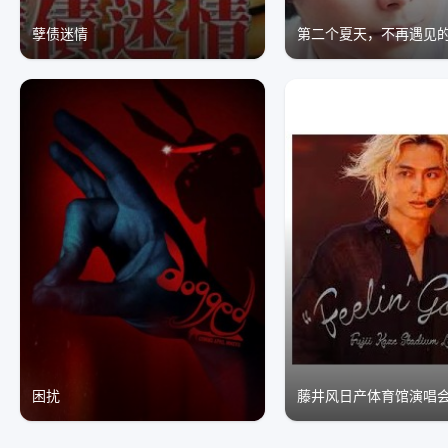
孽债迷情
第二个夏天，不再遇见
困扰