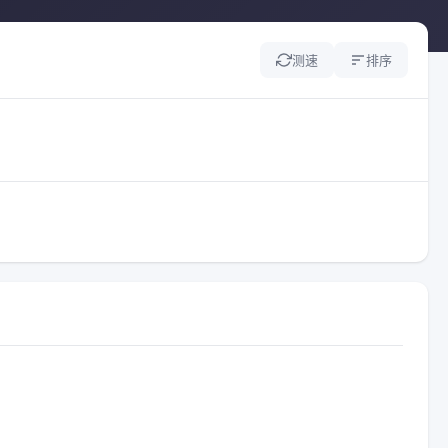
测速
排序