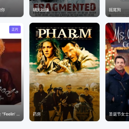
的你
瞒天凶嫌
摇尾狗
正片
藤井风日产体育馆演唱会 ''Feelin' Good''
药房
圣诞节女