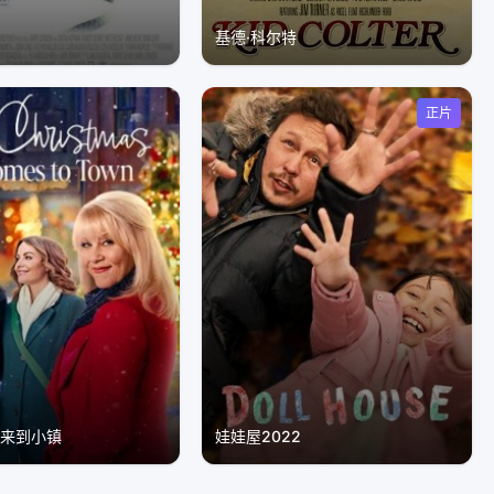
基德·科尔特
正片
士来到小镇
娃娃屋2022