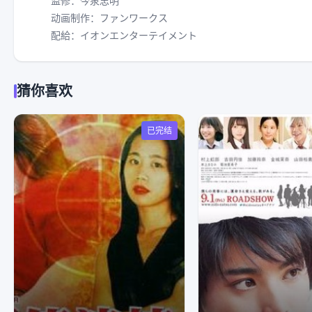
监修：今泉忠明
动画制作：ファンワークス
配給：イオンエンターテイメント
猜你喜欢
已完结