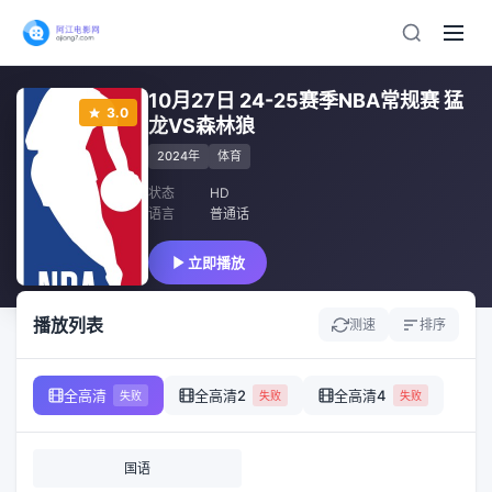
10月27日 24-25赛季NBA常规赛 猛
3.0
龙VS森林狼
2024年
体育
状态
HD
语言
普通话
立即播放
播放列表
测速
排序
全高清
全高清2
全高清4
失败
失败
失败
国语