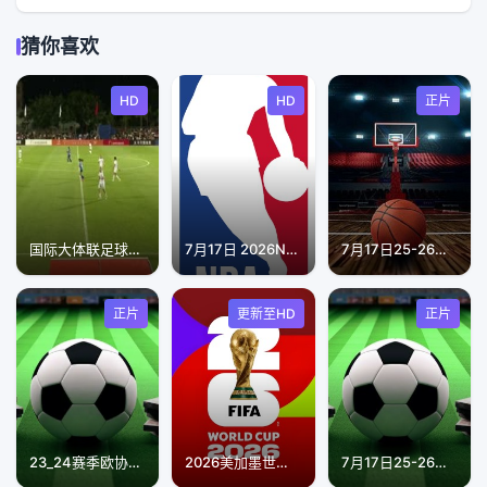
猜你喜欢
HD
HD
正片
国际大体联足球世界杯 波尔多大学vs乌曼国立师范学院 20231022
7月17日 2026NBA夏季联赛 独行侠VS雷霆
7月17日25-26赛季桂BA 北海市VS钦州市
正片
更新至HD
正片
23_24赛季欧协联E组第4轮 阿斯顿维拉vs阿尔克马尔
2026美加墨世界杯三四名决赛：法国VS英格兰
7月17日25-26赛季中超联赛 云南玉昆VS上海海港