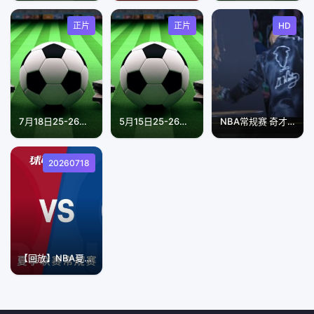
正片
正片
HD
7月18日25-26赛季中乙联赛 深圳二零二八VS广州蒲公英
5月15日25-26赛季西甲联赛 皇家马德里VS皇家奥维耶多
NBA常规赛 奇才VS凯尔特人 20240210
20260718
【回放】NBA夏季联赛 开拓者VS爵士