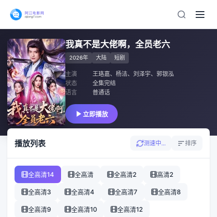
我真不是大佬啊，全员老六
2026年
大陆
短剧
主演
王珞嘉
、
杨洁
、
刘泽宇
、
郭银泓
状态
全集完结
语言
普通话
立即播放
播放列表
测速中...
排序
全高清14
全高清
全高清2
高清2
全高清3
全高清4
全高清7
全高清8
全高清9
全高清10
全高清12