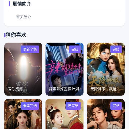
剧情简介
暂无简介
猜你喜欢
更新全集
完结
完结
爱你成瘾
辣姐辣妹置换计划
天降神眼：我能看穿万物价格
全集完结
已完结
完结