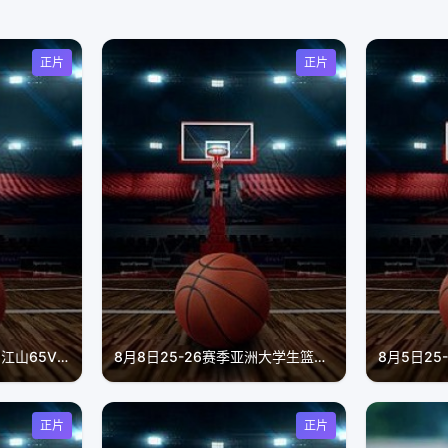
正片
正片
8月7日25-26赛季浙BA 江山65VS59常山
8月8日25-26赛季亚洲大学生篮球联赛 清华大学VS上海交通大学
正片
正片