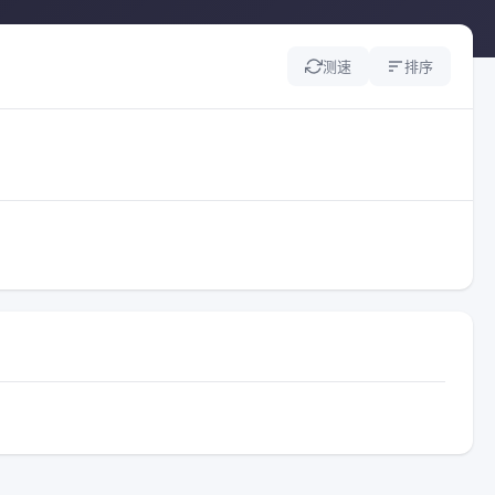
测速
排序