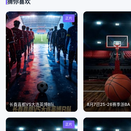
猜你喜欢
正片
长春喜都VS大连英博B队
正片