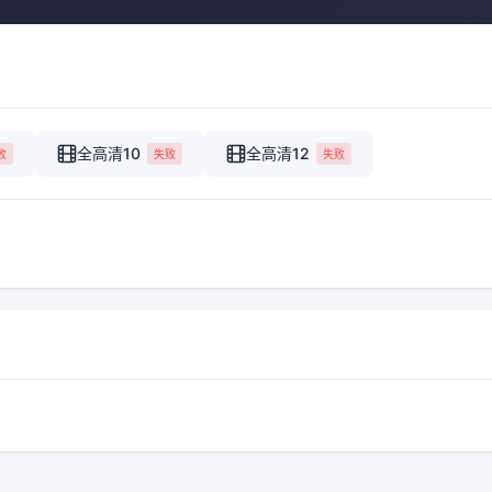
全高清10
全高清12
败
失败
失败