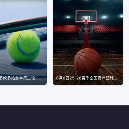
WTA1000多伦多站女单第二轮：科斯秋克VS谢博芙
8月6日25-26赛季全国青年篮球联赛 深圳新世纪87VS76山西汾酒