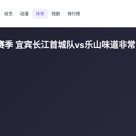
综艺
动漫
体育
短剧
排行榜
26赛季 宜宾长江首城队vs乐山味道非