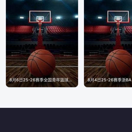
8月6日25-26赛季全国青年篮球联赛 天津荣钢64VS99北京首钢