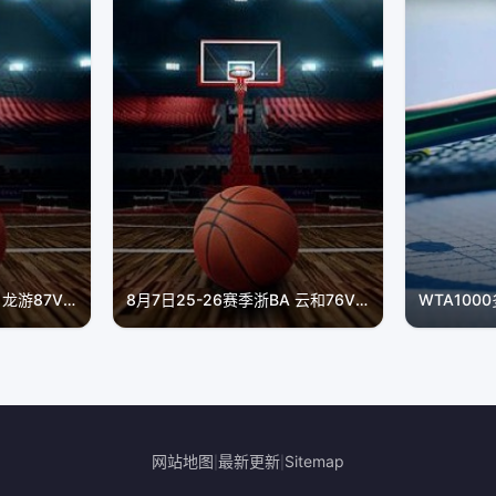
8月4日25-26赛季浙BA 龙游87VS92常山
8月7日25-26赛季浙BA 云和76VS70青田
网站地图
最新更新
Sitemap
|
|