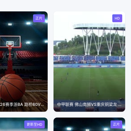
正片
HD
8月5日25-26赛季浙BA 路桥80VS83温岭
中甲联赛 佛山南狮VS重庆铜梁龙 20240421
更新至HD
正片