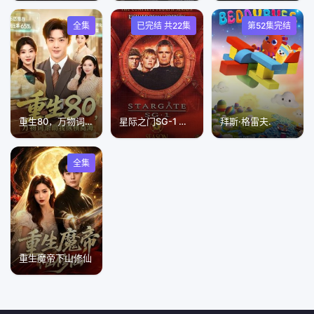
全集
已完结 共22集
第52集完结
重生80，万物词条助我纵横商海
星际之门SG-1 第四季
拜斯·格雷夫.
全集
重生魔帝下山修仙