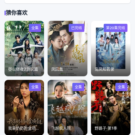
猜你喜欢
全集
已完结
第20集完结
昼以继夜2游玩篇
凤囚凰
鸾凤知若录
全集
全集
全集
我靠奶奶的金项链青云直上了
飞越疯人院
野路子·第1季