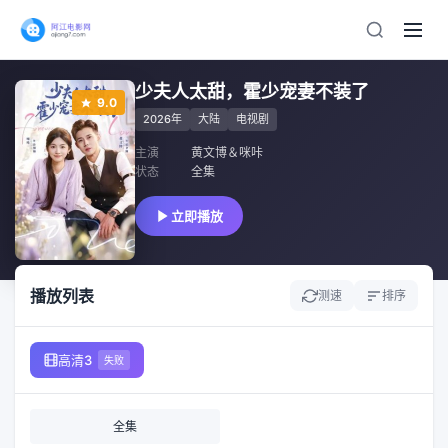
少夫人太甜，霍少宠妻不装了
9.0
2026年
大陆
电视剧
主演
黄文博＆咪咔
状态
全集
立即播放
播放列表
测速
排序
高清3
失败
全集