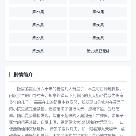
第23集
第24集
第25集
第26集
第27集
第28集
第29集
第30集已完结
剧情简介
隐居落霞山脉六十年的普通凡人萧黑子，本是每日种地做饭、
闲度余生的山野村夫，却意外错认下凡游历的九天奶帝昆豪为离家
多年的儿子。 高高在上的奶帝本欲发怒，却发现自身修为在萧黑子
的小院里被完全禁锢，还被萧黑子强行认亲、摁地下跪，受尽憋
屈。随后昆豪震惊发现，院里不起眼的大黑狗是上古神兽，萧黑子
家常的粗茶淡饭、自酿土酒，更是蕴含大道法则的大荒至宝，一口
便能助仙神突破境界。 萧黑子看似凡夫，却一眼看穿九天秘辛，点
破曼巴大劫是奶祖算计、天地晋级的关键玄机。昆豪幡然醒悟，认