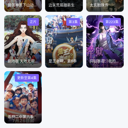
最强神医下山动态漫画
边关荒居踏新生
太玄胎珠传
正片
第3集
第223集
剧场版 天地无用！in LOVE2：遥远的思念
​是王者啊，第6季​
异狱暴君：我的影子能无限进化
更新至第4集
茶啊二中第六季