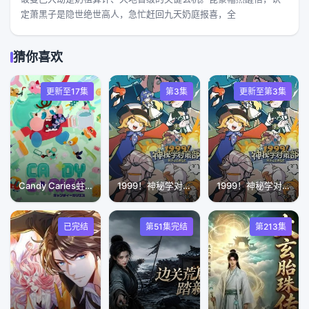
定萧黑子是隐世绝世高人，急忙赶回九天奶庭报喜，全
猜你喜欢
更新至17集
第3集
更新至第3集
Candy Caries蛀在糖糖里
1999！神秘学对策部(中配版)
1999！神秘学对策部国语版
已完结
第51集完结
第213集