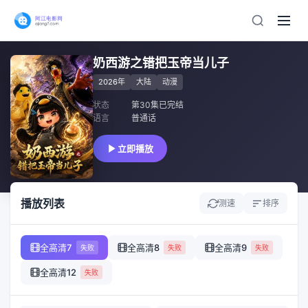
奶西游之错把玉帝当儿子
2026年
大陆
动漫
状态
第30集已完结
语言
普通话
立即播放
播放列表
测速
排序
全高清7
全高清8
全高清9
失败
失败
失败
全高清12
失败