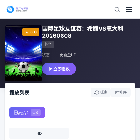
国际足球友谊赛：希腊VS意大利
6.0
20260608
体育
状态
更新至HD
立即播放
播放列表
测速
排序
高清2
失败
HD