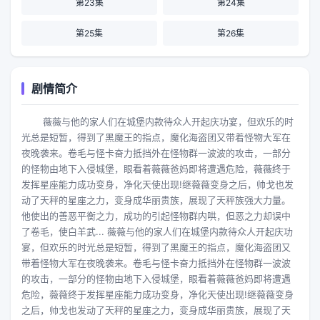
第23集
第24集
第25集
第26集
剧情简介
薇薇与他的家人们在城堡内款待众人开起庆功宴，但欢乐的时
光总是短暂，得到了黑魔王的指点，魔化海盗团又带着怪物大军在
夜晚袭来。卷毛与怪卡奋力抵挡外在怪物群一波波的攻击，一部分
的怪物由地下入侵城堡，眼看着薇薇爸妈即将遭遇危险，薇薇终于
发挥星座能力成功变身，净化天使出现!继薇薇变身之后，帅戈也发
动了天秤的星座之力，变身成华丽贵族，展现了天秤族强大力量。
他使出的善恶平衡之力，成功的引起怪物群内哄，但恶之力却误中
了卷毛，使白羊武... 薇薇与他的家人们在城堡内款待众人开起庆功
宴，但欢乐的时光总是短暂，得到了黑魔王的指点，魔化海盗团又
带着怪物大军在夜晚袭来。卷毛与怪卡奋力抵挡外在怪物群一波波
的攻击，一部分的怪物由地下入侵城堡，眼看着薇薇爸妈即将遭遇
危险，薇薇终于发挥星座能力成功变身，净化天使出现!继薇薇变身
之后，帅戈也发动了天秤的星座之力，变身成华丽贵族，展现了天