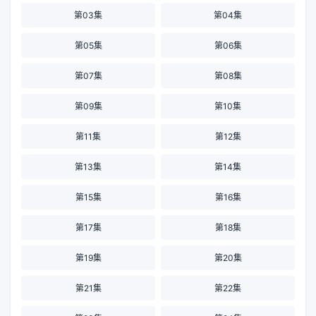
第03集
第04集
第05集
第06集
第07集
第08集
第09集
第10集
第11集
第12集
第13集
第14集
第15集
第16集
第17集
第18集
第19集
第20集
第21集
第22集