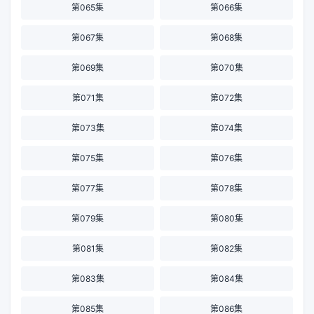
第065集
第066集
第067集
第068集
第069集
第070集
第071集
第072集
第073集
第074集
第075集
第076集
第077集
第078集
第079集
第080集
第081集
第082集
第083集
第084集
第085集
第086集