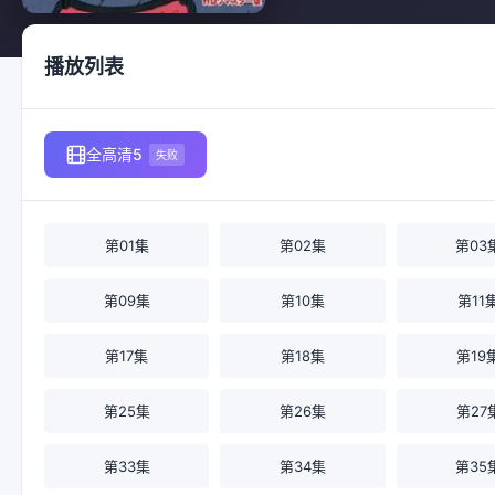
播放列表
全高清5
失败
第01集
第02集
第03
第09集
第10集
第11
第17集
第18集
第19
第25集
第26集
第27
第33集
第34集
第35