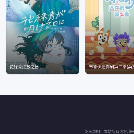
花绿青绽放之日
布鲁伊迷你剧第二季(英
免责声明：本站所有内容均