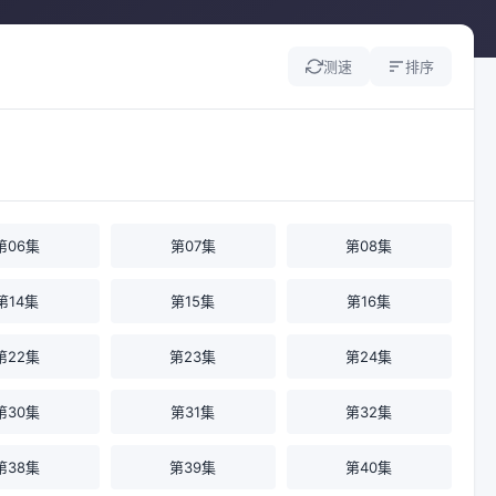
测速
排序
第06集
第07集
第08集
第14集
第15集
第16集
第22集
第23集
第24集
第30集
第31集
第32集
第38集
第39集
第40集