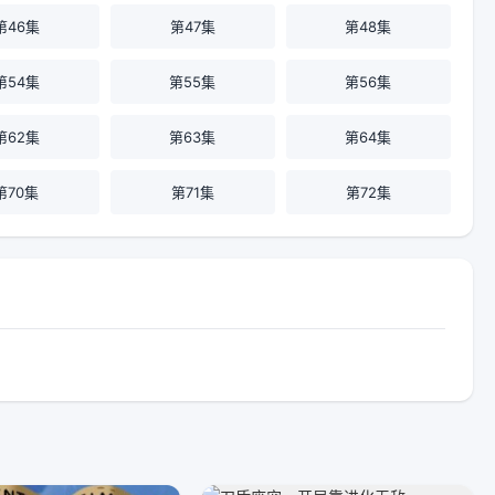
第46集
第47集
第48集
第54集
第55集
第56集
第62集
第63集
第64集
第70集
第71集
第72集