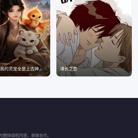
盲眼御兽师我的灵宠全是上古神第三季
课长之恋
时删除侵权内容，谢谢合作。