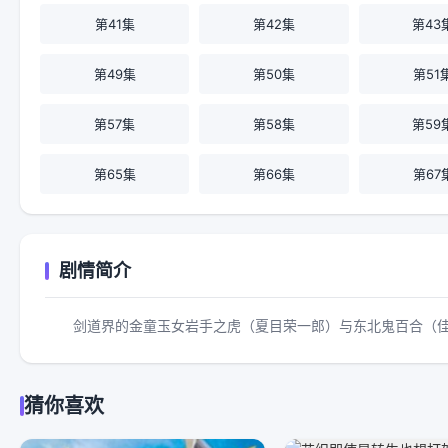
第41集
第42集
第43
第49集
第50集
第51
第57集
第58集
第59
第65集
第66集
第67
剧情简介
剑道界的金童玉女岩手之虎（夏目荣一郎）与东北鬼百合（佳
猜你喜欢