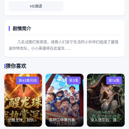
HD国语
剧情简介
几名试图打败邪恶，拯救人们安宁生活的小伙伴们组成了最强
迷你特攻队，小小英雄将在此诞生……
猜你喜欢
第45集完结
第3集
第14集
觉醒龙珠，我执掌深海
茶啊二中第六季
误入诡宗后，我成了全宗团宠