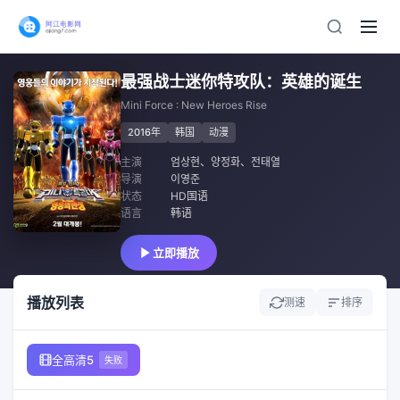
最强战士迷你特攻队：英雄的诞生
Mini Force : New Heroes Rise
2016年
韩国
动漫
主演
엄상현
、
양정화
、
전태열
导演
이영준
状态
HD国语
语言
韩语
立即播放
播放列表
测速
排序
全高清5
失败