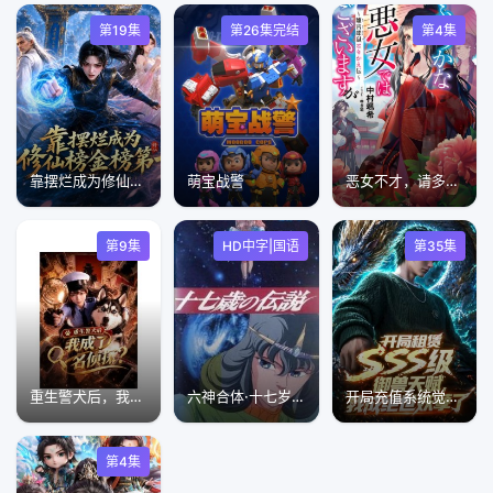
第19集
第26集完结
第4集
靠摆烂成为修仙界金榜第一
萌宝战警
恶女不才，请多关照.～雏宫蝶鼠换身传
第9集
HD中字|国语
第35集
重生警犬后，我成了名侦探？
六神合体·十七岁的传说
开局充值系统觉醒SSS级领主 动态漫画
第4集