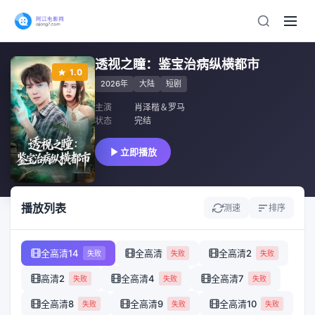
透视之瞳：鉴宝治病纵横都市
1.0
2026年
大陆
短剧
主演
肖泽楷＆罗马
状态
完结
立即播放
播放列表
测速
排序
全高清14
全高清
全高清2
失败
失败
失败
高清2
全高清4
全高清7
失败
失败
失败
全高清8
全高清9
全高清10
失败
失败
失败