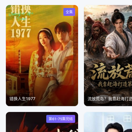
全集
错换人生1977
流放荒岛？我靠赶海打
第61-75集完结