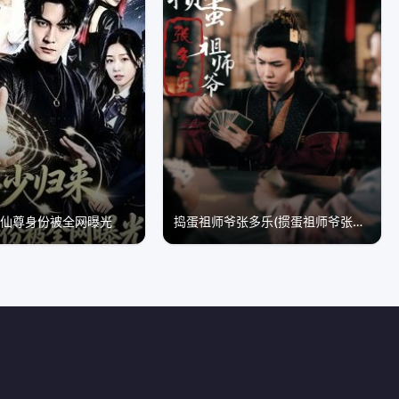
，仙尊身份被全网曝光
捣蛋祖师爷张多乐(掼蛋祖师爷张多乐)