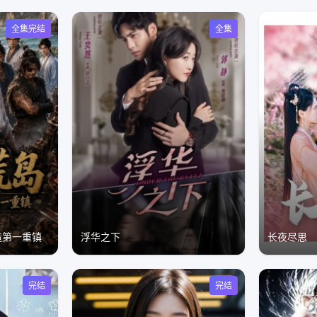
全集完结
全集
造第一重镇
浮华之下
长夜尽思
完结
完结