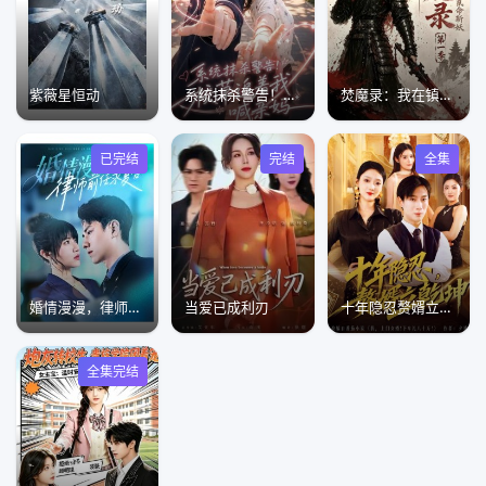
紫薇星恒动
系统抹杀警告！校草追着我喊亲妈
焚魔录：我在镇魔司氪命斩妖第一季
已完结
完结
全集
婚情漫漫，律师前任求复合
当爱已成利刃
十年隐忍赘婿立乾坤
全集完结