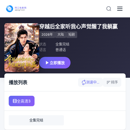
穿越后全家听我心声觉醒了我躺赢
2026年
大陆
短剧
状态
全集完结
语言
普通话
立即播放
播放列表
测速中...
排序
全高清3
全集完结