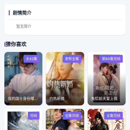
剧情简介
暂无简介
猜你喜欢
全42集
更新全集
第80集完结
我的国士身份曝光了
灼热新婚
失忆前夫爱上我
完结
全集完结
全集完结