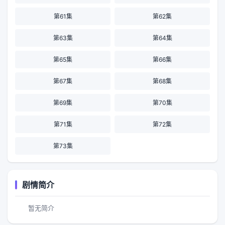
第61集
第62集
第63集
第64集
第65集
第66集
第67集
第68集
第69集
第70集
第71集
第72集
第73集
剧情简介
暂无简介