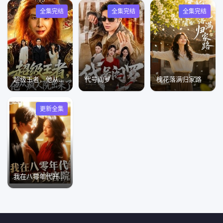
全集完结
全集完结
全集完结
超级王者，他从疯人院出来了
代号阎罗
槐花落满归家路
更新全集
我在八零年代开美容院