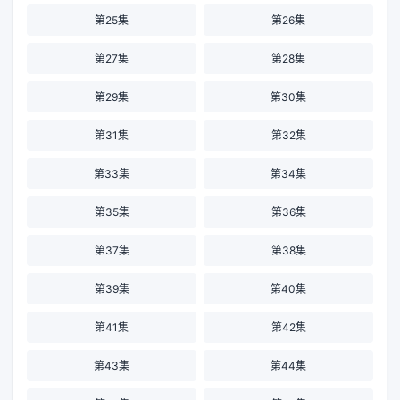
第25集
第26集
第27集
第28集
第29集
第30集
第31集
第32集
第33集
第34集
第35集
第36集
第37集
第38集
第39集
第40集
第41集
第42集
第43集
第44集