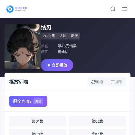
绣刃
2026年
大陆
动漫
状态
第46完结集
语言
普通话
立即播放
播放列表
测速
排序
全高清3
失败
第01集
第02集
第03集
第04集