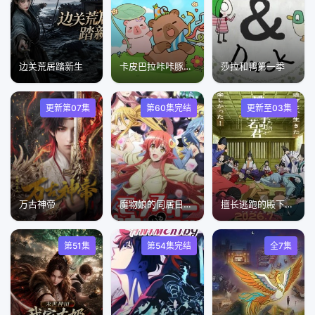
边关荒居踏新生
卡皮巴拉咔咔豚门之旅第二季
莎拉和鸭第一季
更新第07集
第60集完结
更新至03集
万古神帝
魔物娘的同居日常小剧场
擅长逃跑的殿下第2季
第51集
第54集完结
全7集