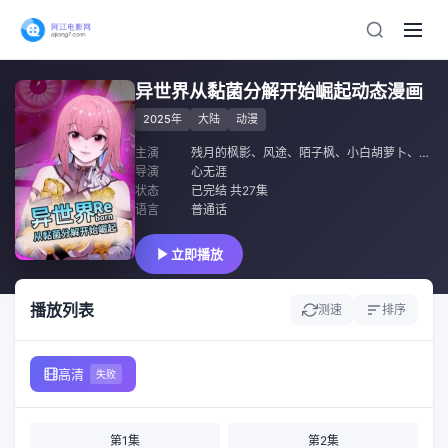
异世界从黏菌分解开始崛起动态漫画
2025年
大陆
动漫
主演
残月的枫影
、
风途
、
陌子枫
、
小白胡萝卜
、
欧阳
导演
心无涯
状态
已完结 共27集
语言
普通话
立即播放
播放列表
测速
排序
高清
失败
第1集
第2集