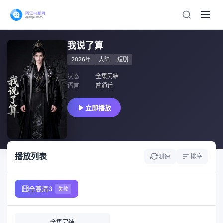
我说了算
2026年
大陆
短剧
状态
全集完结
语言
普通话
立即播放
播放列表
测速
排序
全高清3
失败
全集完结