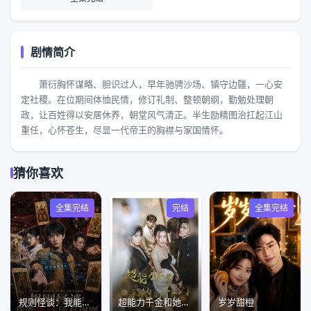
剧情简介
萧衍胸怀谋略、胆识过人，早年驰骋沙场、镇守边疆，一心安
定社稷。在位期间体恤民情，修订礼制、整顿朝纲，勤勉处理朝
政，让百姓得以安居休养，朝堂风气清正。半生励精图治扛起江山
重任，心怀苍生，尽显一代帝王的胸襟与家国情怀。
猜你喜欢
全集完结
完结
全集完结
规则怪谈：我能破译所有规则
超能力千金和她的哥哥们
岁岁甜橙