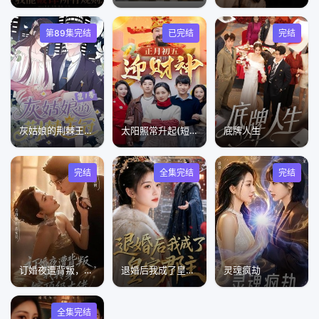
第89集完结
已完结
完结
灰姑娘的荆棘王冠第1季
太阳照常升起(短剧版)
底牌人生
完结
全集完结
完结
订婚夜遭背叛，我转身嫁顶级大佬
退婚后我成了皇家郡主
灵魂疯劫
全集完结