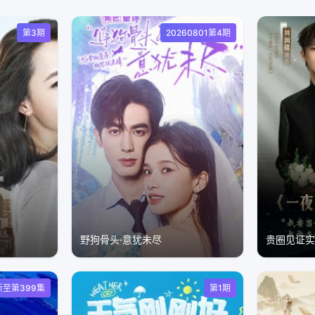
第3期
20260801第4期
野狗骨头·意犹未尽
贵圈见证实
新至第399集
第1期