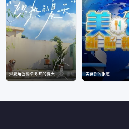
炽夏角色番综·炽热的夏天
美食新闻报道