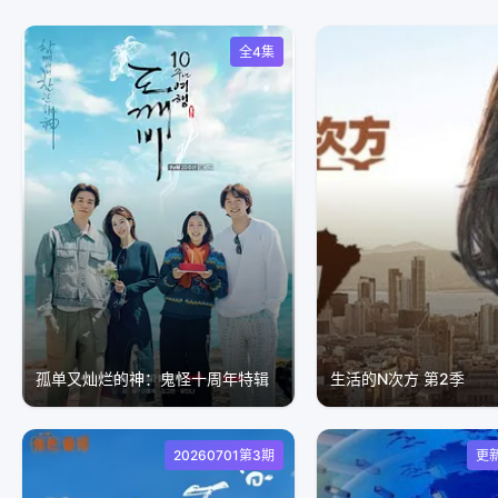
全4集
孤单又灿烂的神：鬼怪十周年特辑
生活的N次方 第2季
20260701第3期
更