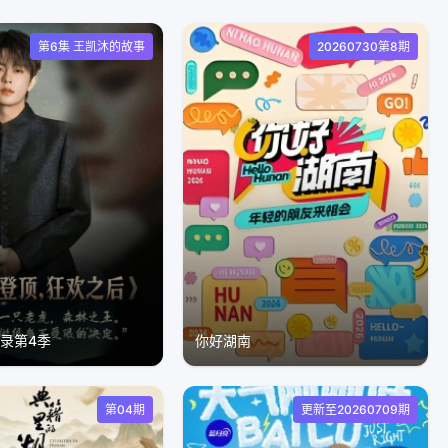
第6集 王凯沐的故事
20260730第8期
录第4季
你好湖南​
第04期
更新至20260709期