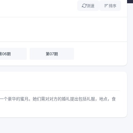
测速
排序
第06期
第07期
一个豪华的蜜月。她们需对对方的婚礼提出包括礼服，地点，食