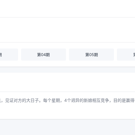
期
第04期
第05期
见，见证对方的大日子。每个星期，4个迥异的新娘相互竞争，目的是赢得