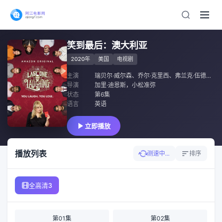
笑到最后：澳大利亚
2020年
美国
电视剧
主演
瑞贝尔·威尔森
、
乔尔·克里西
、
弗兰克·伍德利
、
导演
加里·迪恩斯，小松准弥
状态
第6集
语言
英语
立即播放
播放列表
测速中...
排序
全高清3
第01集
第02集