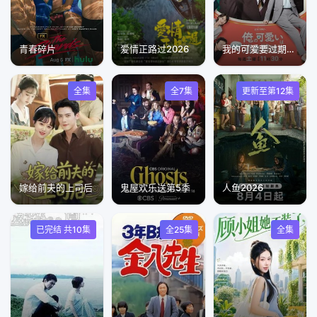
青春碎片
爱情正路过2026
我的可爱要过期了！？
全集
全7集
更新至第12集
嫁给前夫的上司后
鬼屋欢乐送第5季
人鱼2026
已完结 共10集
全25集
全集