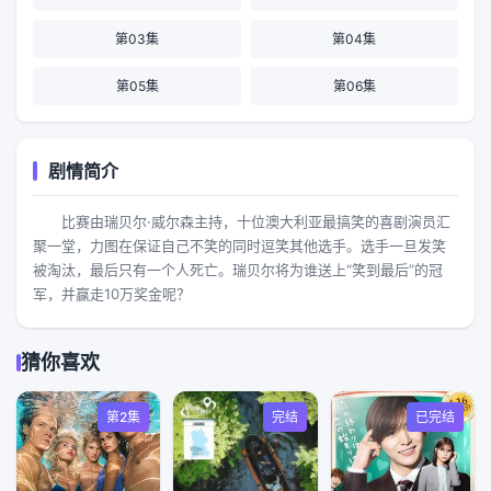
第03集
第04集
第05集
第06集
剧情简介
比赛由瑞贝尔·威尔森主持，十位澳大利亚最搞笑的喜剧演员汇
聚一堂，力图在保证自己不笑的同时逗笑其他选手。选手一旦发笑
被淘汰，最后只有一个人死亡。瑞贝尔将为谁送上“笑到最后”的冠
军，并赢走10万奖金呢？
猜你喜欢
第2集
完结
已完结