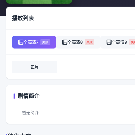
播放列表
全高清7
全高清8
全高清9
失败
失败
失
正片
剧情简介
暂无简介