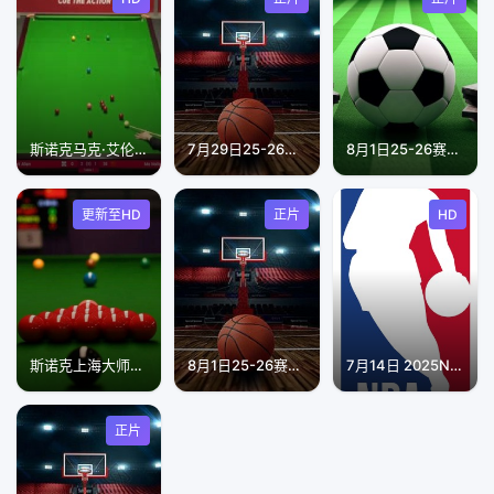
斯诺克马克·艾伦6-2马海龙20230921(李照)
7月29日25-26赛季浙BA 上城71VS76钱塘
8月1日25-26赛季湖北省城市足球联赛 鄂州临空队VS恩施小土豆队
更新至HD
正片
HD
斯诺克上海大师赛第二轮：贾德·特鲁姆普VS巴里·霍金斯
8月1日25-26赛季浙BA 天台82VS55椒江
7月14日 2025NBA夏季联赛 雄鹿VS快船
正片