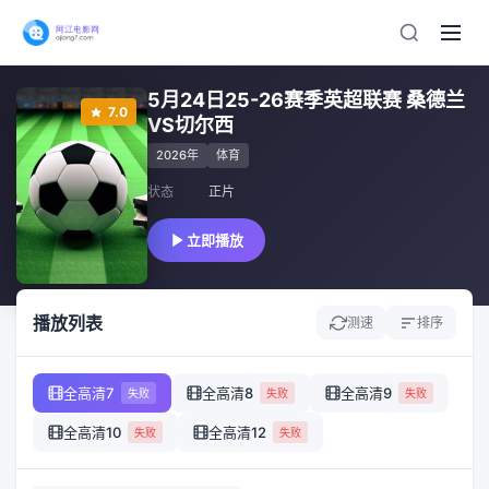
5月24日25-26赛季英超联赛 桑德兰
7.0
VS切尔西
2026年
体育
状态
正片
立即播放
播放列表
测速
排序
全高清7
全高清8
全高清9
失败
失败
失败
全高清10
全高清12
失败
失败