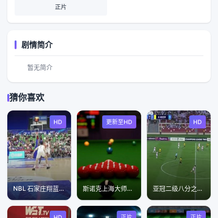
正片
剧情简介
暂无简介
猜你喜欢
HD
更新至HD
HD
NBL 石家庄翔蓝VS江西赣驰 20250722
斯诺克上海大师赛第二轮：马克·威廉姆斯VS克里斯·韦克林
亚冠二级八分之一决赛 沙迦VS伊尔比德侯赛因 20250218
HD
正片
正片