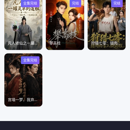
全集完结
完结
完结
凡人修仙之一罐灵草到道祖第一季2
攀高枝
狩猎七零：猎肉给家人换前程
全集完结
宫墙一梦，我弃薄情君王