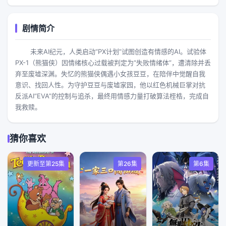
剧情简介
未来AI纪元，人类启动“PX计划”试图创造有情感的AI。试验体
PX-1（熊猫侠）因情绪核心过载被判定为“失败情绪体”，遭清除并丢
弃至废墟深渊。失忆的熊猫侠偶遇小女孩豆豆，在陪伴中觉醒自我
意识、找回人性。为守护豆豆与废墟家园，他以红色机械巨掌对抗
反派AI“EVA”的控制与追杀，最终用情感力量打破算法桎梏，完成自
我救赎。
猜你喜欢
更新至第25集
第26集
第6集