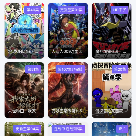
第40集
更新至第01集
HD中字
地球ONLINE人格代练团
人造人009涅墨西斯
魔神凯撒死斗！暗黑大将军
第51集
第107集已完结
第20集
末世种田，我家太奶超能打
万妖图录传第九季
侦探冒险家西蒙第4季
更新至第04集
连载中 连载到5集
正片