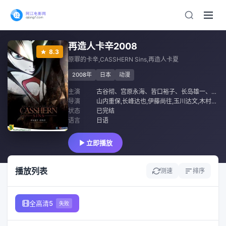
再造人卡辛2008
8.3
原罪的卡辛,CASSHERN Sins,再造人卡夏
2008年
日本
动漫
主演
古谷彻
、
宫原永海
、
皆口裕子
、
长岛雄一
、
矢岛
导演
山内重保,长峰达也,伊藤尚往,玉川达文,木村延景,羽多野浩平
状态
已完结
语言
日语
立即播放
播放列表
测速
排序
全高清5
失败