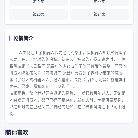
第21集
第22集
第23集
第24集
剧情简介
人类制造出了机器人作为他们的帮手，但机器人却最终背叛了
人类，夺走了地球的统治权。就在人们被逼的走投无路之时，一位
名叫露娜（矢岛晶子 配音）的少女成为了他们最后的希望。邪恶的
机器人统领布莱金（内海贤二 配音）感受到了露娜所带来的威胁，
派出了强大的机器人杀手追杀露娜，卡夏（古谷彻 配音）就是其中
之一。最终，露娜死在了卡夏的手上。
露娜死后，整个世界开始迅速的衰败，一晃眼数百年过去，无论是
人类或是机器人，都早已经不复存在。就在此时，卡夏再度现身，
只是此时的它已经失去了曾经的记忆，在黑暗和混沌之中只剩下迷
惘。
猜你喜欢