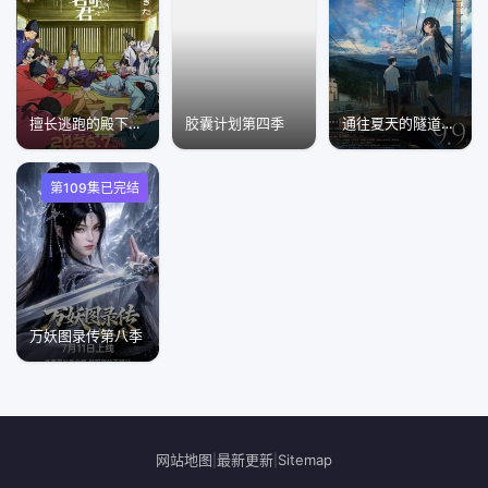
擅长逃跑的殿下第二季
胶囊计划第四季
通往夏天的隧道，离别的出口
第109集已完结
万妖图录传第八季
网站地图
最新更新
Sitemap
|
|