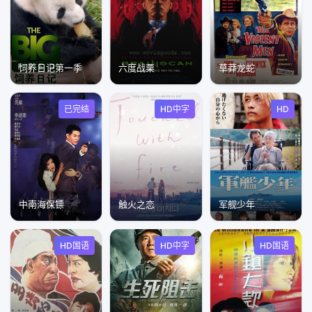
饲养日记第一季
六度战栗
草莽龙蛇
已完结
HD中字
HD
中南海保镖
触火之恋
军舰少年
HD国语
HD中字
HD国语