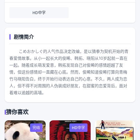
HD中字
剧情简介
こめおかしぐ的人气作品决定改编，是以猜拳为契机开始的青
春爱情故事。从小一起长大的俊晞、韩拓、晓阳从10岁起就一直在
一起。随着成长萌发爱意，韩拓发现自己对俊晞的感情超越了友
情，但这份感情却一直藏在心底。然而，俊晞知道俊晞打算向青梅
竹马晓阳告白，终于开始行动表达自己的心意。不久，两人成为恋
人，但不得不对周围的人伪装成好朋友，在甜蜜的恋爱背后，面对
着难以逾越的高墙。
猜你喜欢
完结
HD中字