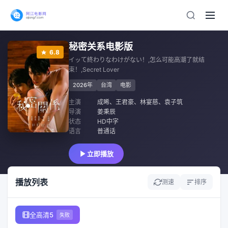
秘密关系电影版
6.8
イッて終わりなわけがない！,怎么可能高潮了就结
束！,Secret Lover
2026年
台湾
电影
主演
成晞
、
王君豪
、
林宴慈
、
袁子筑
导演
姜秉辰
状态
HD中字
语言
普通话
立即播放
播放列表
测速
排序
全高清5
失败