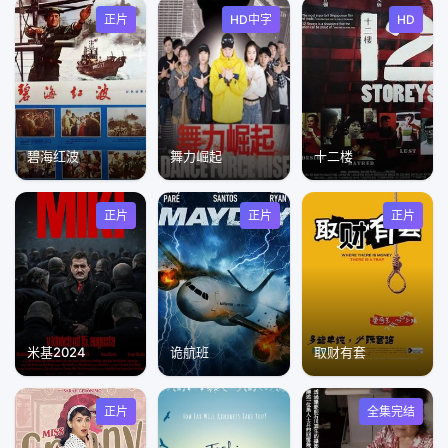
正片
HD中字
HD
碧海红波
舞力崛起
十二楼
正片
正片
正片
米基2024
诡航班
取财有套
正片
全集完结