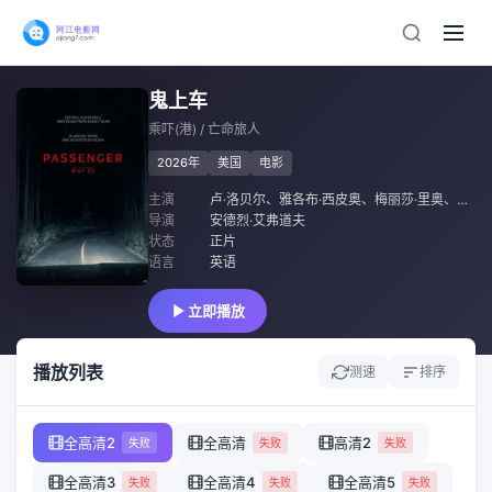
鬼上车
乘吓(港) / 亡命旅人
2026年
美国
电影
主演
卢·洛贝尔
、
雅各布·西皮奥
、
梅丽莎·里奥
、
德薇
导演
安德烈·艾弗道夫
状态
正片
语言
英语
立即播放
播放列表
测速
排序
全高清2
全高清
高清2
失败
失败
失败
全高清3
全高清4
全高清5
失败
失败
失败