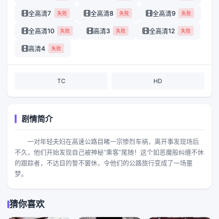
全高清7
全高清8
全高清9
失败
失败
失败
全高清10
高清3
全高清12
失败
失败
失败
高清4
失败
TC
HD
剧情简介
一对年轻夫妇在高速公路目睹一宗惨烈车祸，离开事发现场后
不久，他们开始发现自己被神秘“乘客”尾随！这个如恶魔般纠缠不休
的跟踪者，不达目的誓不罢休，令他们的公路旅行变成了一场噩
梦。
猜你喜欢