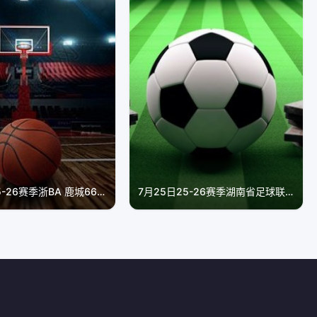
7月26日25-26赛季浙BA 鹿城66VS58乐清
7月25日25-26赛季湖南省足球联赛 长沙队VS永州队