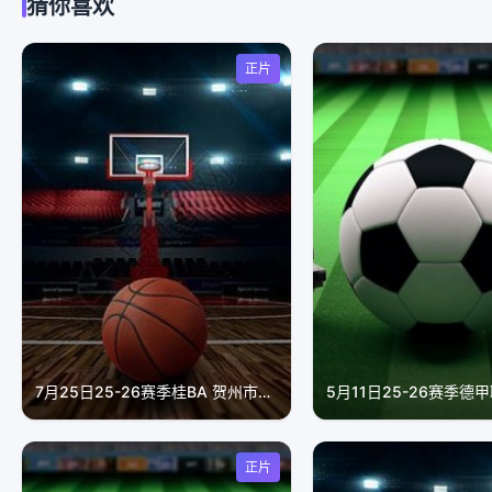
猜你喜欢
正片
7月25日25-26赛季桂BA 贺州市VS河池市
正片