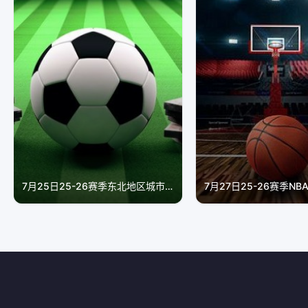
7月25日25-26赛季东北地区城市足球联赛 呼和浩特VS鸡西