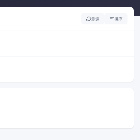
测速
排序