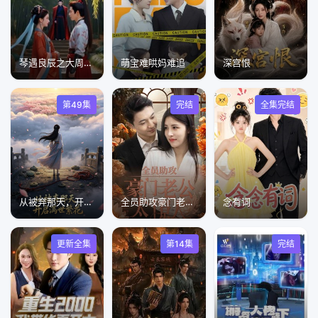
琴遇良辰之大周迷局
萌宝难哄妈难追
深宫恨
第49集
完结
全集完结
从被弃那天，开启满世繁花
全员助攻豪门老公太撩人
念有词
更新全集
第14集
完结