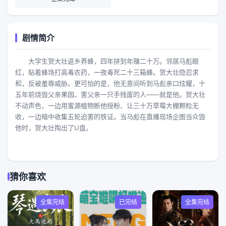
剧情简介
大学生贺大壮返乡养蜂，四年拼到年赚二十万。邻居马彪眼
红，贴着蜂场打高毒农药，一夜毒死二十三箱蜂。贺大壮隐忍求
和，反被羞辱威胁。更可怕的是，他无意间听到马彪亲口炫耀，十
五年前烧毁父亲果园、害父亲一只手残废的人——就是他。贺大壮
不动声色，一边用蜜源植物断他授粉、让三十万草莓大棚颗粒无
收，一边暗中收集五轮迫害的铁证。当马彪在直播现场企图当众毁
他时，贺大壮掏出了U盘。
猜你喜欢
全集完结
已完结
全集完结