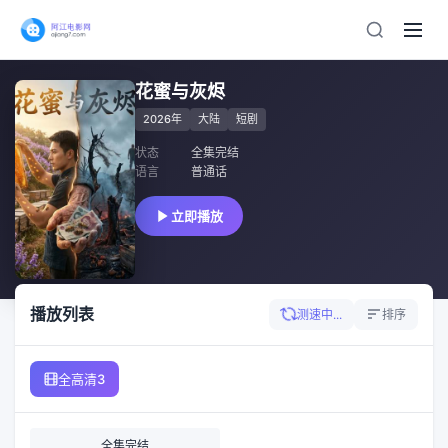
花蜜与灰烬
2026年
大陆
短剧
状态
全集完结
语言
普通话
立即播放
播放列表
测速中...
排序
全高清3
全集完结