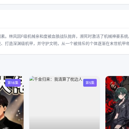
素。林风因F级机械亲和度被血狼战队抛弃，濒死时激活了机械神豪系统
统、打造深渊级机甲，并守护文明，从一个被排斥的个体逐渐在末世机甲
第16集
第5集