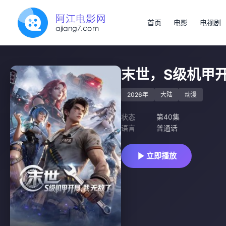
首页
电影
电视剧
末世，S级机甲
2026年
大陆
动漫
状态
第40集
语言
普通话
立即播放