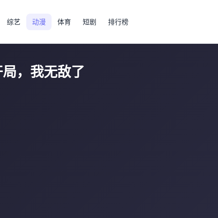
综艺
动漫
体育
短剧
排行榜
开局，我无敌了