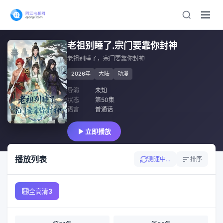
老祖别睡了.宗门要靠你封神
老祖别睡了，宗门要靠你封神
2026年
大陆
动漫
导演
未知
状态
第50集
语言
普通话
立即播放
播放列表
测速中...
排序
全高清3