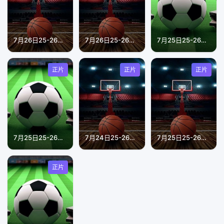
7月26日25-26赛季浙BA 鹿城66VS58乐清
7月26日25-26赛季浙BA 宁海95VS77北仑
7月25日25-26赛季中乙联赛 山东泰山B队VS长春喜都
正片
正片
正片
7月25日25-26赛季湖北省城市足球联赛 黄冈祥云队VS襄阳东风风神队
7月24日25-26赛季全国女子篮球锦标赛 合肥文旅64VS66北京师范大学
7月25日25-26赛季桂BA 防城港市VS贵州市
正片