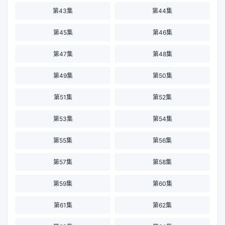
第43集
第44集
第45集
第46集
第47集
第48集
第49集
第50集
第51集
第52集
第53集
第54集
第55集
第56集
第57集
第58集
第59集
第60集
第61集
第62集