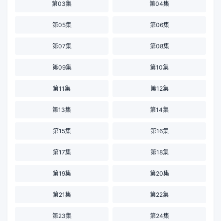
第03集
第04集
第05集
第06集
第07集
第08集
第09集
第10集
第11集
第12集
第13集
第14集
第15集
第16集
第17集
第18集
第19集
第20集
第21集
第22集
第23集
第24集