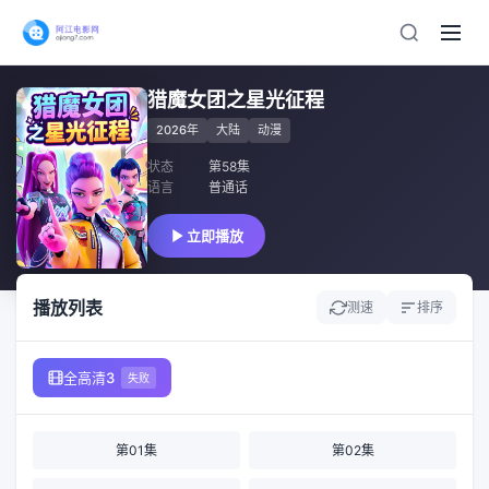
猎魔女团之星光征程
2026年
大陆
动漫
状态
第58集
语言
普通话
立即播放
播放列表
测速
排序
全高清3
失败
第01集
第02集