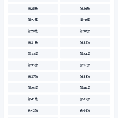
第25集
第26集
第27集
第28集
第29集
第30集
第31集
第32集
第33集
第34集
第35集
第36集
第37集
第38集
第39集
第40集
第41集
第42集
第43集
第44集