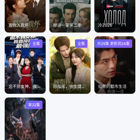
邀你入我怀
穆迪一家第二季
冷2026
全集
全集
共25集 更新到24集
追不到女神，我直接摇来最强僚机
顾指挥，余生请多指教
仙帝的都市生活
第22集