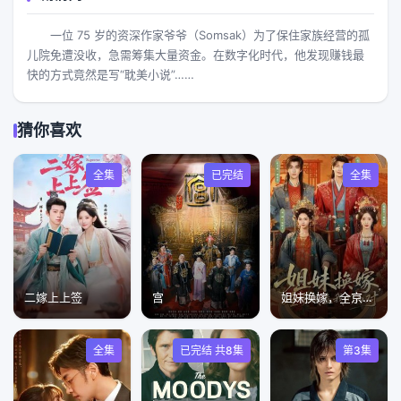
一位 75 岁的资深作家爷爷（Somsak）为了保住家族经营的孤
儿院免遭没收，急需筹集大量资金。在数字化时代，他发现赚钱最
快的方式竟然是写“耽美小说”……
猜你喜欢
全集
已完结
全集
二嫁上上签
宫
姐妹换嫁，全京城嗑我们两对
全集
已完结 共8集
第3集