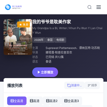
我的爷爷是耽美作家
9.0
My Grandpa Is a BL Writer / Khun Pu Wun Y Lan Chai
Y Wun
2026年
泰国
电视剧
主演
Suprawat Pattamasoot
、
谭纳瓦特·功苏皖
导演
娜塔蓬·帕查拉查亚农
状态
已完结 共12集
语言
泰语
立即播放
播放列表
测速中...
排序
全高清
高清
高清2
全高清3