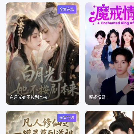
全集完结
白月光她不按剧本来
魔戒情缘
全集完结