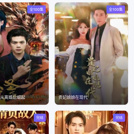
全100集
全100集
，从离婚后崛起
贵妃娘娘在现代
完结
完结