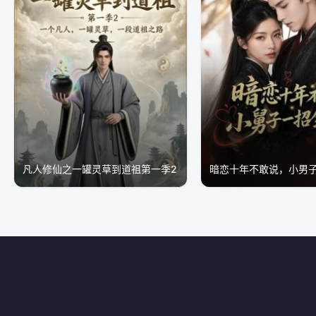
凡人修仙之一罐灵草到道祖第一季2