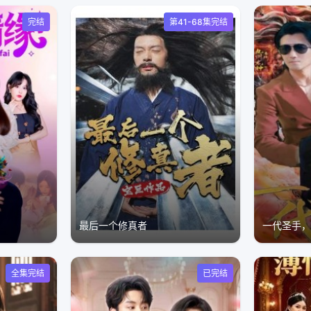
完结
第41-68集完结
最后一个修真者
一代圣手
全集完结
已完结