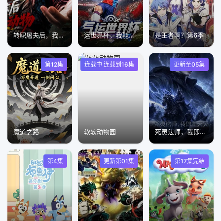
转职屠夫后，我看谁都是动物
运世界杯，我能复制所有球星技能
是王者啊？第6季
第12集
连载中 连载到16集
更新至05集
魔道之路
软软动物园
死灵法师，我即是天灾(2026)
第4集
更新第01集
第17集完结