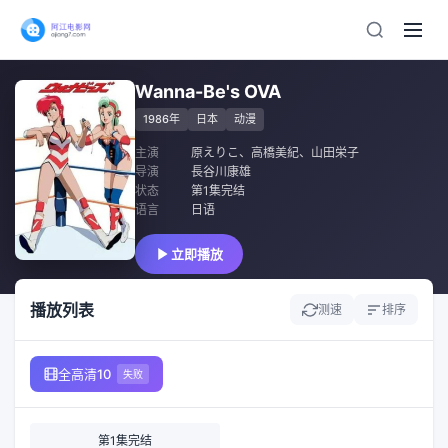
Wanna-Be's OVA
1986年
日本
动漫
主演
原えりこ
、
高橋美紀
、
山田栄子
导演
長谷川康雄
状态
第1集完结
语言
日语
立即播放
播放列表
测速
排序
全高清10
失败
第1集完结