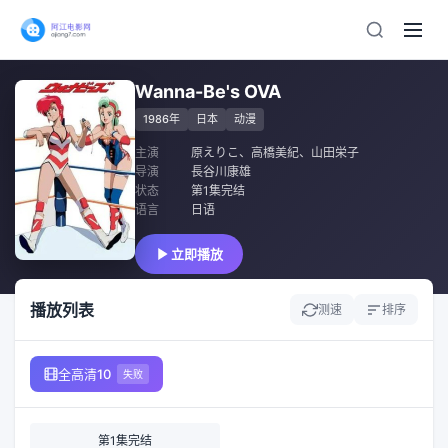
Wanna-Be's OVA
1986年
日本
动漫
主演
原えりこ
、
高橋美紀
、
山田栄子
导演
長谷川康雄
状态
第1集完结
语言
日语
立即播放
播放列表
测速
排序
全高清10
失败
第1集完结