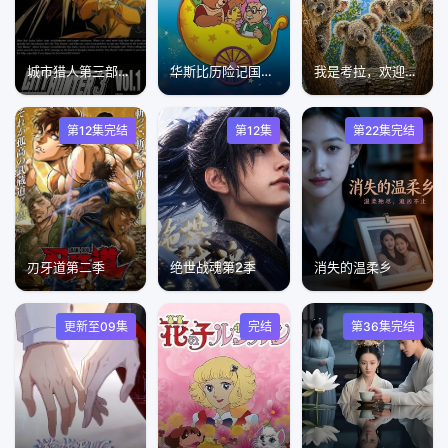
城市猎人第三部国语版
华斯比历险记国语版
我是考拉，欢迎光临我们的家​
第12集完结
第12集
第22集完结
刃牙道第二季
绝世战魂第2季
消失的温柔乡
更新至09集
完结
第36集完结