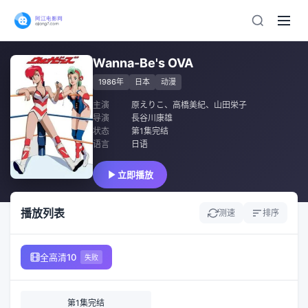
Wanna-Be's OVA
1986年
日本
动漫
主演
原えりこ
、
高橋美紀
、
山田栄子
导演
長谷川康雄
状态
第1集完结
语言
日语
立即播放
播放列表
测速
排序
全高清10
失败
第1集完结