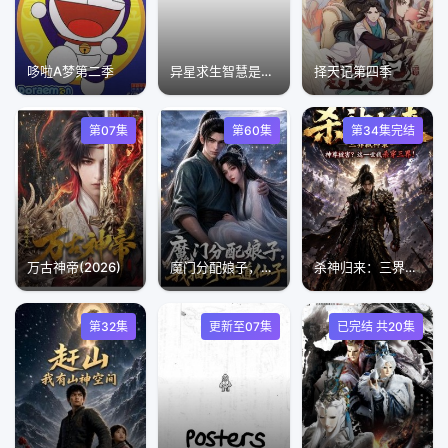
哆啦A梦第二季
异星求生智慧是原罪
择天记第四季
第07集
第60集
第34集完结
万古神帝(2026)​
魔门分配娘子，我抽到了正道仙子
杀神归来：三界弑神录
第32集
更新至07集
已完结 共20集