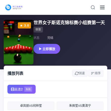
世界女子斯诺克锦标赛小组赛第一天
3.0
体育
状态
完结
立即播放
播放列表
测速
排序
高清2
失败
卓凤丽VS何梓莹
朱佩莹VS黄清宁