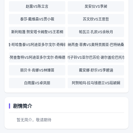
赵露VS陈立言
吴安仪VS李昶
泰莎·戴维森VS贾小筱
苏文欣VS王思哲
斯利帕蓬·努安塔卡姆詹VS王若桐
帕瓦兰·孔凯VS余秋月
努查鲁·旺哈鲁泰VS阿迪亚多尔戈尔·奇梅德瓦姆
纳芮查·菲弗VS奥特贡图亚·巴特纳桑
明克·努查鲁特VS阿迪亚多尔戈尔·奇梅德瓦姆
刘子铃VS亚尔巴苏伦·谢尔盖伦巴托尔
丽贝卡·肯娜VS林臻苗
戴安娜·舒乐VS李碧涵
白雨露VS卓凤丽
阿努帕玛·拉马钱德兰VS段颖娴
剧情简介
暂无简介，敬请期待