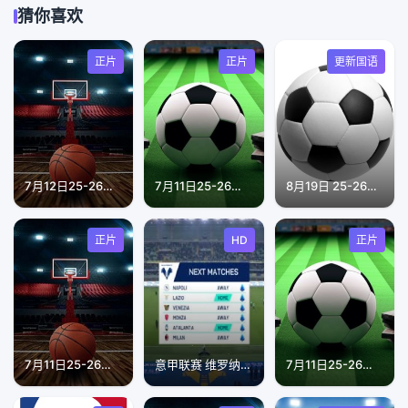
猜你喜欢
正片
正片
更新国语
7月12日25-26赛季U17女蓝世界杯小组赛 新西兰VS意大利
7月11日25-26赛季中甲联赛 广东广州豹足球俱乐部VS石家庄切夫
8月19日 25-26赛季意杯第1轮 都灵VS摩德纳
正片
HD
正片
7月11日25-26赛季桂BA 崇左市VS北海市
意甲联赛 维罗纳VS乌迪内斯 20250105
7月11日25-26赛季疆超8进4第一回合 伊犁队VS和田队