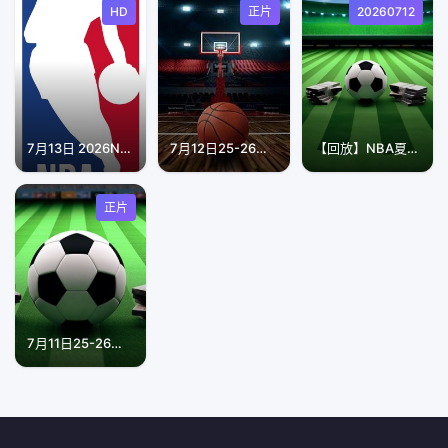
HD
正片
20260712
7月13日 2026NBA夏季联赛 太阳VS鹈鹕
7月12日25-26赛季NBA经典赛事 NBA季后赛精彩重播：湖人VS火箭 G4
【回放】NBA夏季联赛 鹈鹕VS黄蜂
正片
7月11日25-26赛季蒙超联赛 锡林郭勒队VS乌兰察布队