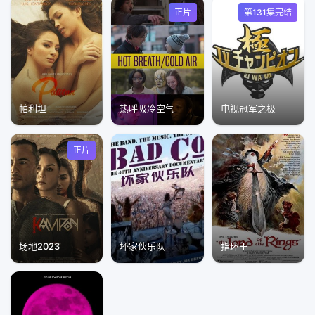
正片
第131集完结
帕利坦
热呼吸冷空气
电视冠军之极
正片
场地2023
坏家伙乐队
指环王