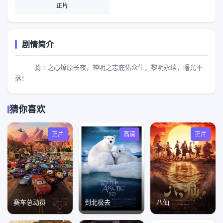
正片
剧情简介
骑士之心燎原长夜，神明之志庇佑众生，黎明永续，曙光不
落！
猜你喜欢
正片
高清
正片
赛车总动员
到北极去
八仙