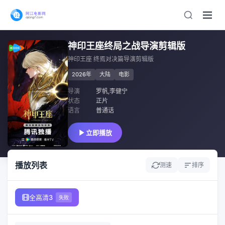
神印王座终局之战导演剪辑版
神印王座 终焉对决篇导演剪辑版
2026年
大陆
电影
导演
罗帆,李健宁
状态
正片
语言
普通话
立即播放
播放列表
测速
排序
全高清3
失败