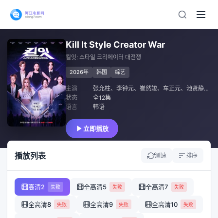
Kill It Style Creator War
킬잇: 스타일 크리에이터 대전쟁
2026年
韩国
综艺
主演
张允柱
、
李钟元
、
崔然竣
、
车正元
、
池贤静
、
安
状态
全12集
语言
韩语
立即播放
播放列表
测速
排序
高清2
全高清5
全高清7
失败
失败
失败
全高清8
全高清9
全高清10
失败
失败
失败