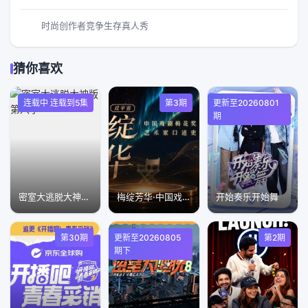
时尚创作者竞争生存真人秀
猜你喜欢
连载中 连载到5集
第3期
更新至20260801
期
密室大逃脱大神版第八季
梅绽芳华·中国戏剧梅花奖艺术家口述史
开始奏乐开始舞
第30期
更新至20260805
第2期
期下