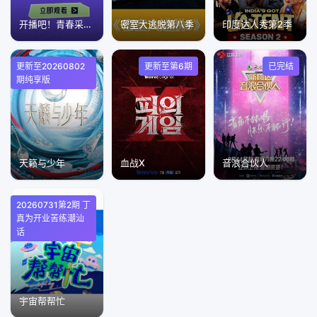
开播吧！青春采销第2季
密室大逃脱第八季
印度达人秀第2季
更新至20260802
更新至第6期
已完结
期纯享版
天籁与少年
血战X
音浪合伙人
20260731第2期 丁
真为开业苦练潮汕
话
宇宙帮帮忙