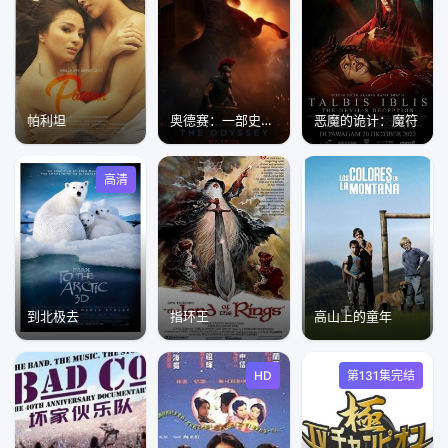
帕利坦
奥德赛：一部史诗的诞生
恶魔的诡计：魔符
高清
到北极去
指环王
高山上的童年
HD
第131集完结