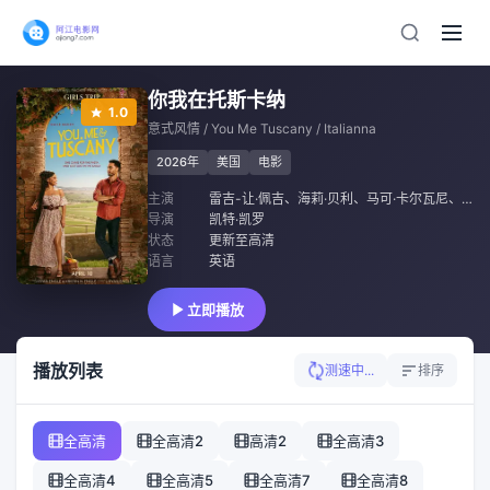
你我在托斯卡纳
1.0
意式风情 / You Me Tuscany / Italianna
2026年
美国
电影
主演
雷吉-让·佩吉
、
海莉·贝利
、
马可·卡尔瓦尼
、
洛伦
导演
凯特·凯罗
状态
更新至高清
语言
英语
立即播放
播放列表
测速中...
排序
全高清
全高清2
高清2
全高清3
全高清4
全高清5
全高清7
全高清8