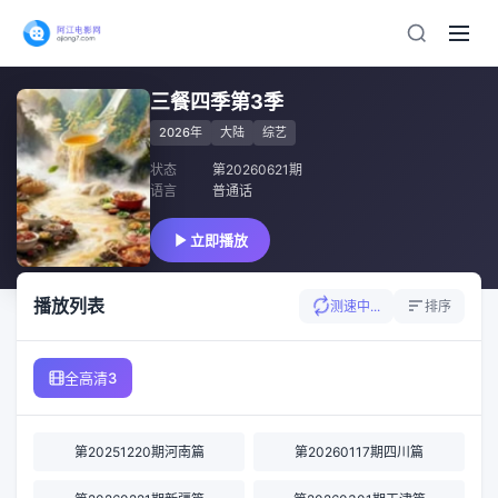
三餐四季第3季
2026年
大陆
综艺
状态
第20260621期
语言
普通话
立即播放
播放列表
测速中...
排序
全高清3
第20251220期河南篇
第20260117期四川篇