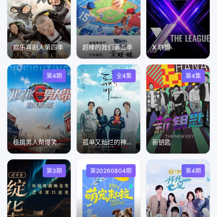
欢乐喜剧人第四季
超棒的我们第二季
X 联盟
第4期
全4集
第4集
极挑男人帮爆笑精华版
孤单又灿烂的神：鬼怪十周年特辑
新钥匙
第3期
第20260804期
第4期