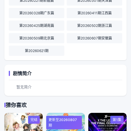
第20260221期新疆篇
第20260301期天津篇
第20260328期广东篇
第20260411期江西篇
第20260425期湖南篇
第20260502期浙江篇
第20260509期北京篇
第20260607期安徽篇
第20260621期
剧情简介
暂无简介
猜你喜欢
完结
更新至20260807
第1集
期