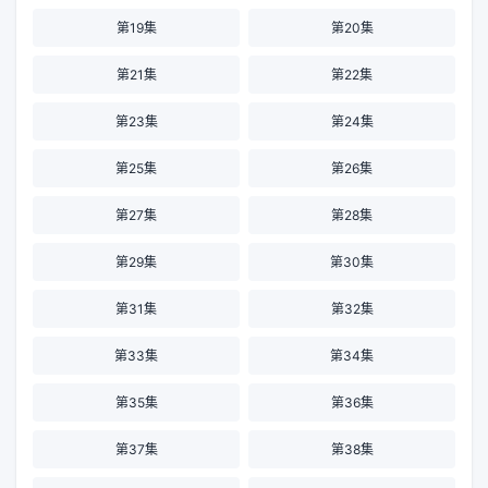
第19集
第20集
第21集
第22集
第23集
第24集
第25集
第26集
第27集
第28集
第29集
第30集
第31集
第32集
第33集
第34集
第35集
第36集
第37集
第38集