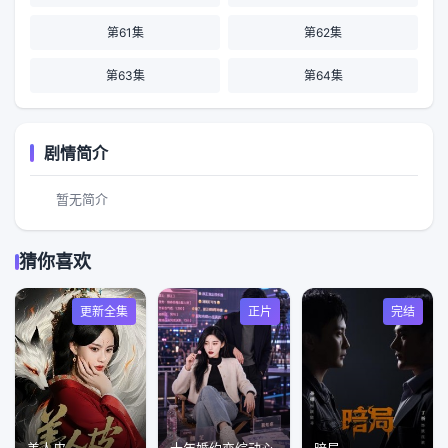
第61集
第62集
第63集
第64集
剧情简介
暂无简介
猜你喜欢
更新全集
正片
完结
美人皮
十年婚约恋综动心
暗局